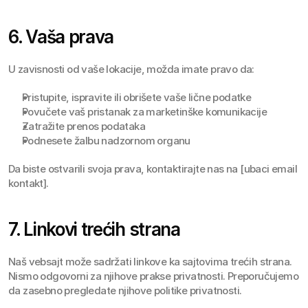
6. Vaša prava
U zavisnosti od vaše lokacije, možda imate pravo da:
Pristupite, ispravite ili obrišete vaše lične podatke
Povučete vaš pristanak za marketinške komunikacije
Zatražite prenos podataka
Podnesete žalbu nadzornom organu
Da biste ostvarili svoja prava, kontaktirajte nas na [ubaci email 
kontakt].
7. Linkovi trećih strana
Naš vebsajt može sadržati linkove ka sajtovima trećih strana. 
Nismo odgovorni za njihove prakse privatnosti. Preporučujemo 
da zasebno pregledate njihove politike privatnosti.