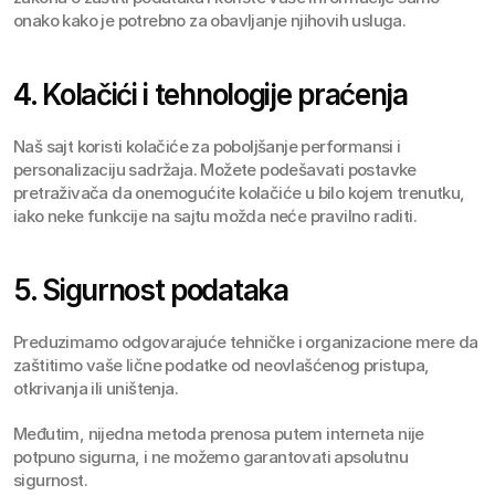
onako kako je potrebno za obavljanje njihovih usluga.
4. Kolačići i tehnologije praćenja
Naš sajt koristi kolačiće za poboljšanje performansi i 
personalizaciju sadržaja. Možete podešavati postavke 
pretraživača da onemogućite kolačiće u bilo kojem trenutku, 
iako neke funkcije na sajtu možda neće pravilno raditi.
5. Sigurnost podataka
Preduzimamo odgovarajuće tehničke i organizacione mere da 
zaštitimo vaše lične podatke od neovlašćenog pristupa, 
otkrivanja ili uništenja.
Međutim, nijedna metoda prenosa putem interneta nije 
potpuno sigurna, i ne možemo garantovati apsolutnu 
sigurnost.