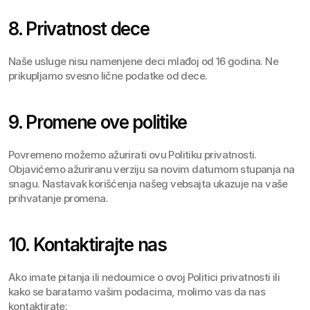
8. Privatnost dece
Naše usluge nisu namenjene deci mlađoj od 16 godina. Ne 
prikupljamo svesno lične podatke od dece.
9. Promene ove politike
Povremeno možemo ažurirati ovu Politiku privatnosti. 
Objavićemo ažuriranu verziju sa novim datumom stupanja na 
snagu. Nastavak korišćenja našeg vebsajta ukazuje na vaše 
prihvatanje promena.
10. Kontaktirajte nas
Ako imate pitanja ili nedoumice o ovoj Politici privatnosti ili 
kako se baratamo vašim podacima, molimo vas da nas 
kontaktirate: