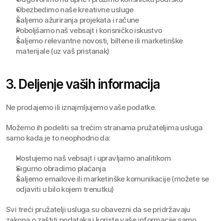
Obezbedimo naše kreativne usluge
Šaljemo ažuriranja projekata i račune
Poboljšamo naš vebsajt i korisničko iskustvo
Šaljemo relevantne novosti, biltene ili marketinške 
materijale (uz vaš pristanak)
3. Deljenje vaših informacija
Ne prodajemo ili iznajmljujemo vaše podatke.
Možemo ih podeliti sa trećim stranama pružateljima usluga 
samo kada je to neophodno da:
Hostujemo naš vebsajt i upravljamo analitikom
Sigurno obradimo plaćanja
Šaljemo emailove ili marketinške komunikacije (možete se 
odjaviti u bilo kojem trenutku)
Svi treći pružatelji usluga su obavezni da se pridržavaju 
zakona o zaštiti podataka i koriste vaše informacije samo 