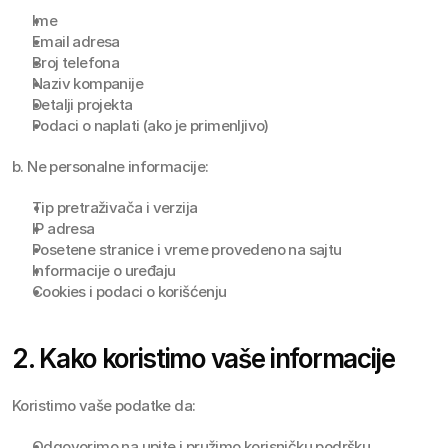
Ime
Email adresa
Broj telefona
Naziv kompanije
Detalji projekta
Podaci o naplati (ako je primenljivo)
b. Ne personalne informacije:
Tip pretraživača i verzija
IP adresa
Posetene stranice i vreme provedeno na sajtu
Informacije o uređaju
Cookies i podaci o korišćenju
2. Kako koristimo vaše informacije
Koristimo vaše podatke da:
Odgovorimo na upite i pružimo korisničku podršku