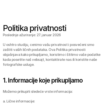
Jul 17
,
8:31 PM
Politika privatnosti
Poslednje ažuriranje: 27. januar 2026
U oshtro studiju, cenimo vašu privatnost i posvećeni smo 
zaštiti vaših ličnih podataka. Ova Politika privatnosti 
objašnjava kako prikupljamo, koristimo i štitimo vaše podatke 
kada posetite naš vebsajt, kontaktirate nas ili koristite naše 
fotografske usluge.
1. Informacije koje prikupljamo
Možemo prikupiti sledeće vrste informacija:
a. Lične informacije: