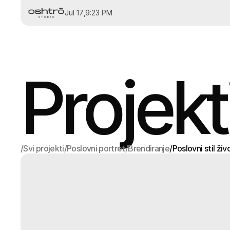
Jul 17
,
9:23 PM
Projekti
/
Svi projekti
/
Poslovni portret
/
Brendiranje
/
Poslovni stil živ
Svi projekti
Poslovni portret
Brendiranje
Poslovni stil živ