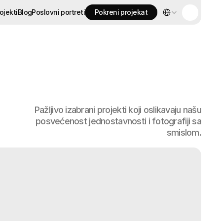
Select Language
ojekti
Blog
Poslovni portreti
Pokreni projekat
ojekti
Blog
Poslovni portreti
Pokreni projekat
Pažljivo izabrani projekti koji oslikavaju našu
posvećenost jednostavnosti i fotografiji sa
smislom.