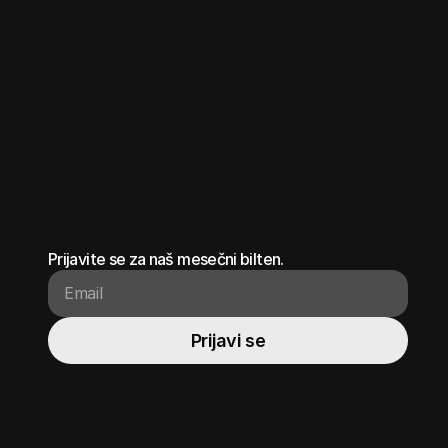
Prijavite se za naš mesečni bilten.
Prijavi se
Prijavi se