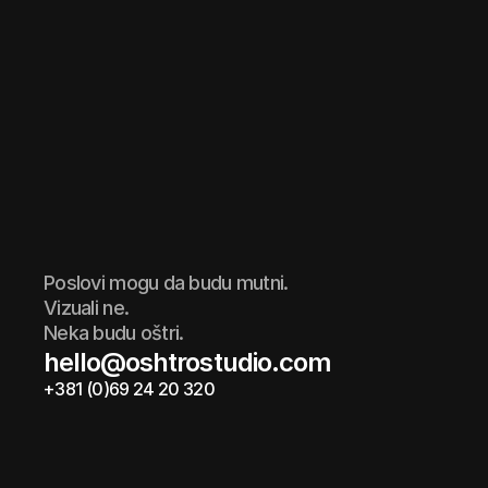
Poslovi mogu da budu mutni.
Vizuali ne.
Neka budu oštri.
hello@oshtrostudio.com
+381 (0)69 24 20 320
hello@oshtrostudio.com
+381 (0)69 24 20 320