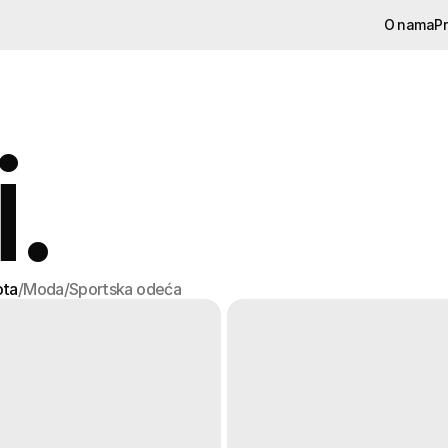
O nama
Pr
O nama
Pr
.
ota
/
Moda
/
Sportska odeća
ota
Moda
Sportska odeća