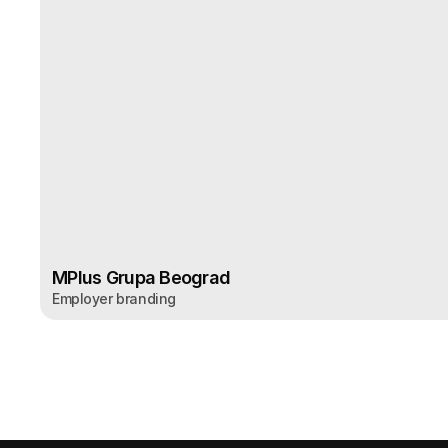
MPlus Grupa Beograd
Employer branding
MPlus Grupa Beograd
Employer branding