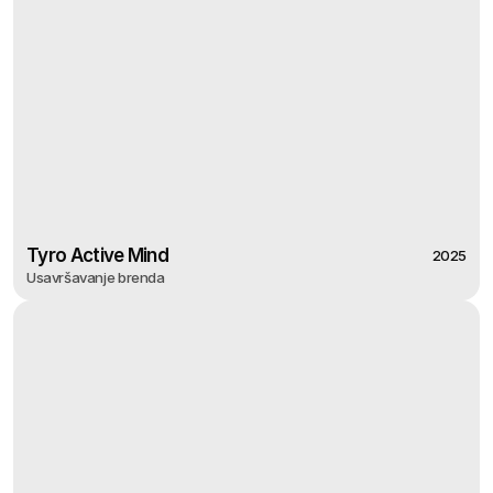
Tyro Active Mind
2025
Usavršavanje brenda
2025
Tyro Active Mind
Usavršavanje brenda