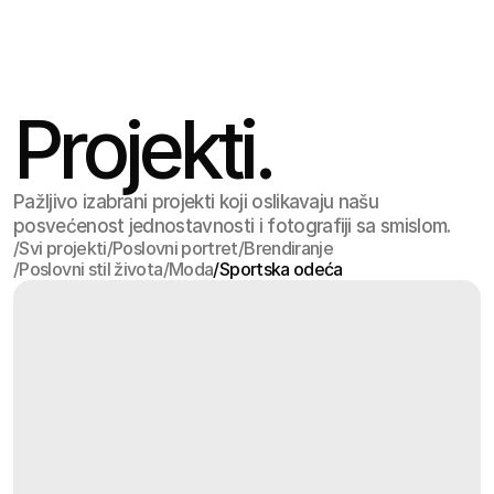
Jul 17
,
9:22 PM
Projekti.
Pažljivo izabrani projekti koji oslikavaju našu
posvećenost jednostavnosti i fotografiji sa smislom.
/
Svi projekti
/
Poslovni portret
/
Brendiranje
/
Poslovni stil života
/
Moda
/
Sportska odeća
Svi projekti
Poslovni portret
Brendiranje
Poslovni stil života
Moda
Sportska odeća