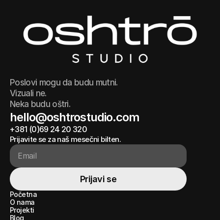
Poslovi mogu da budu mutni.
Vizuali ne.
Neka budu oštri.
hello@oshtrostudio.com
+381 (0)69 24 20 320
hello@oshtrostudio.com
+381 (0)69 24 20 320
Prijavite se za naš mesečni bilten.
Prijavi se
Prijavi se
Početna
Početna
O nama
O nama
Projekti
Projekti
Blog