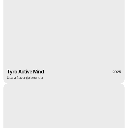
Tyro Active Mind
2025
Usavršavanje brenda
2025
Tyro Active Mind
Usavršavanje brenda